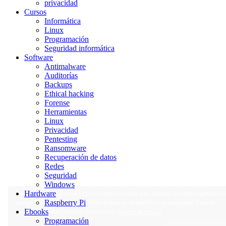
privacidad
Cursos
Informática
Linux
Programación
Seguridad informática
Software
Antimalware
Auditorías
Backups
Ethical hacking
Forense
Herramientas
Linux
Privacidad
Pentesting
Ransomware
Recuperación de datos
Redes
Seguridad
Windows
Hardware
Privacidad y cookies: este sitio web emplea cookies para ofrecerte la mejor experiencia d
Raspberry Pi
navegación. Al hacer clic en Aceptar aceptas su instalación en tu navegador. Visita la
Ebooks
Política de Cookies para más información.
Política de cookies
Programación