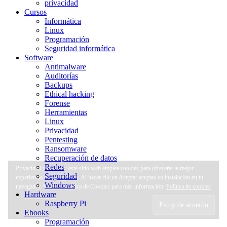
privacidad
Cursos
Informática
Linux
Programación
Seguridad informática
Software
Antimalware
Auditorías
Backups
Ethical hacking
Forense
Herramientas
Linux
Privacidad
Pentesting
Ransomware
Recuperación de datos
Redes
Privacidad y cookies: este sitio web emplea cookies para ofrecerte la mejor
Seguridad
experiencia de navegación. Al hacer clic en Aceptar aceptas su instalación en tu
Windows
navegador. Visita la Política de Cookies para más información.
Política de cookies
Hardware
Raspberry Pi
Ebooks
Programación