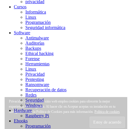
privacidad
Cursos
Informática
Linux
Programación
Seguridad informática
Software
Antimalware
Auditorías
Backups
Ethical hacking
Forense
Herramientas
Linux
Privacidad
Pentesting
Ransomware
Recuperación de datos
Redes
Seguridad
Privacidad y cookies: este sitio web emplea cookies para ofrecerte la mejor
Windows
experiencia de navegación. Al hacer clic en Aceptar aceptas su instalación en tu
Hardware
navegador. Visita la Política de Cookies para más información.
Política de cookies
Raspberry Pi
Ebooks
Programación