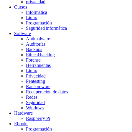
privacidad
Cursos
Informática
Linux
Programación
Seguridad informática
Software
Antimalware
Auditorías
Backups
Ethical hacking
Forense
Herramientas
Linux
Privacidad
Pentesting
Ransomware
Recuperación de datos
Redes
Privacidad y cookies: este sitio web emplea cookies para ofrecerte la mejor
Seguridad
experiencia de navegación. Al hacer clic en Aceptar aceptas su instalación en tu
Windows
navegador. Visita la Política de Cookies para más información.
Política de cookies
Hardware
Raspberry Pi
Ebooks
Programación