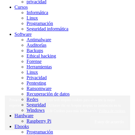
privacidad
Cursos
Informática
Linux
Programación
Seguridad informática
Software
Antimalware
Auditorías
Backups
Ethical hacking
Forense
Herramientas
Linux
Privacidad
Pentesting
Ransomware
Recuperación de datos
Redes
Privacidad y cookies: este sitio web emplea cookies para ofrecerte la mejor
Seguridad
experiencia de navegación. Al hacer clic en Aceptar aceptas su instalación en tu
Windows
navegador. Visita la Política de Cookies para más información.
Política de cookies
Hardware
Raspberry Pi
Ebooks
Programación